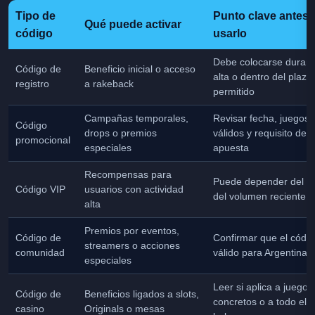
Tipo de
Punto clave antes 
Qué puede activar
código
usarlo
Debe colocarse durant
Código de
Beneficio inicial o acceso
alta o dentro del plazo
registro
a rakeback
permitido
Campañas temporales,
Revisar fecha, juegos
Código
drops o premios
válidos y requisito de
promocional
especiales
apuesta
Recompensas para
Puede depender del ni
Código VIP
usuarios con actividad
del volumen reciente
alta
Premios por eventos,
Código de
Confirmar que el códi
streamers o acciones
comunidad
válido para Argentina
especiales
Leer si aplica a juegos
Código de
Beneficios ligados a slots,
concretos o a todo el
casino
Originals o mesas