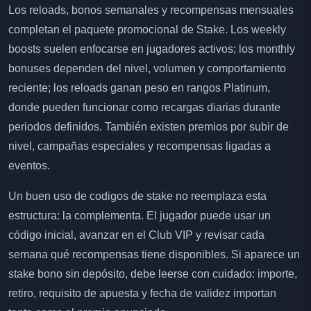
Los reloads, bonos semanales y recompensas mensuales
completan el paquete promocional de Stake. Los weekly
boosts suelen enfocarse en jugadores activos; los monthly
bonuses dependen del nivel, volumen y comportamiento
reciente; los reloads ganan peso en rangos Platinum,
donde pueden funcionar como recargas diarias durante
periodos definidos. También existen premios por subir de
nivel, campañas especiales y recompensas ligadas a
eventos.
Un buen uso de codigos de stake no reemplaza esta
estructura: la complementa. El jugador puede usar un
código inicial, avanzar en el Club VIP y revisar cada
semana qué recompensas tiene disponibles. Si aparece un
stake bono sin depósito, debe leerse con cuidado: importe,
retiro, requisito de apuesta y fecha de validez importan