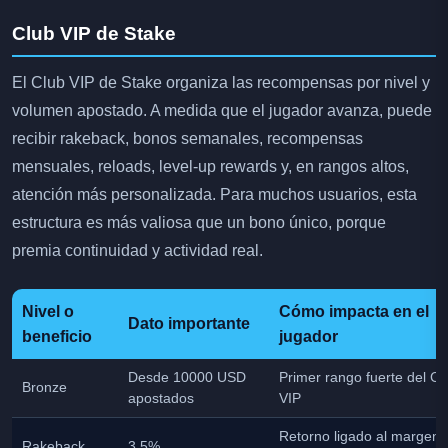
Club VIP de Stake
El Club VIP de Stake organiza las recompensas por nivel y
volumen apostado. A medida que el jugador avanza, puede
recibir rakeback, bonos semanales, recompensas
mensuales, reloads, level-up rewards y, en rangos altos,
atención más personalizada. Para muchos usuarios, esta
estructura es más valiosa que un bono único, porque
premia continuidad y actividad real.
Nivel o
Cómo impacta en el
Dato importante
beneficio
jugador
Desde 10000 USD
Primer rango fuerte del Cl
Bronze
apostados
VIP
Retorno ligado al margen
Rakeback
3.5%