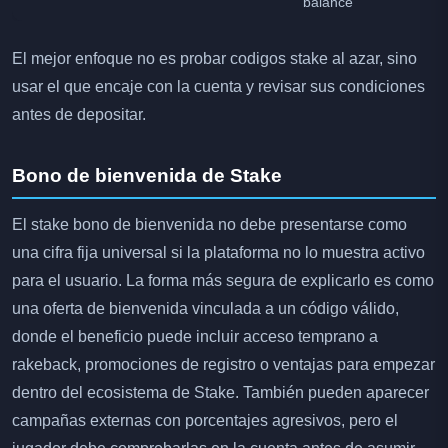
balance
El mejor enfoque no es probar codigos stake al azar, sino
usar el que encaje con la cuenta y revisar sus condiciones
antes de depositar.
Bono de bienvenida de Stake
El stake bono de bienvenida no debe presentarse como
una cifra fija universal si la plataforma no lo muestra activo
para el usuario. La forma más segura de explicarlo es como
una oferta de bienvenida vinculada a un código válido,
donde el beneficio puede incluir acceso temprano a
rakeback, promociones de registro o ventajas para empezar
dentro del ecosistema de Stake. También pueden aparecer
campañas externas con porcentajes agresivos, pero el