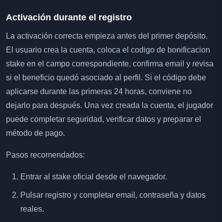
Activación durante el registro
La activación correcta empieza antes del primer depósito.
El usuario crea la cuenta, coloca el codigo de bonificacion
stake en el campo correspondiente, confirma email y revisa
si el beneficio quedó asociado al perfil. Si el código debe
aplicarse durante las primeras 24 horas, conviene no
dejarlo para después. Una vez creada la cuenta, el jugador
puede completar seguridad, verificar datos y preparar el
método de pago.
Pasos recomendados:
Entrar al stake oficial desde el navegador.
Pulsar registro y completar email, contraseña y datos
reales.