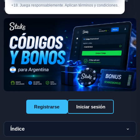
+18. Juega responsablemente. Aplican términos y condiciones.
recompensas dentro de la cuenta.
Registrarse
Iniciar sesión
Índice