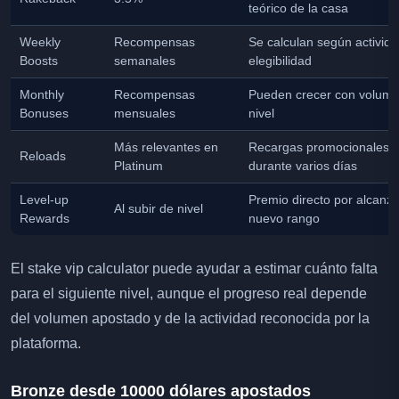
teórico de la casa
Weekly
Recompensas
Se calculan según activida
Boosts
semanales
elegibilidad
Monthly
Recompensas
Pueden crecer con volume
Bonuses
mensuales
nivel
Más relevantes en
Recargas promocionales
Reloads
Platinum
durante varios días
Level-up
Premio directo por alcanza
Al subir de nivel
Rewards
nuevo rango
El stake vip calculator puede ayudar a estimar cuánto falta
para el siguiente nivel, aunque el progreso real depende
del volumen apostado y de la actividad reconocida por la
plataforma.
Bronze desde 10000 dólares apostados