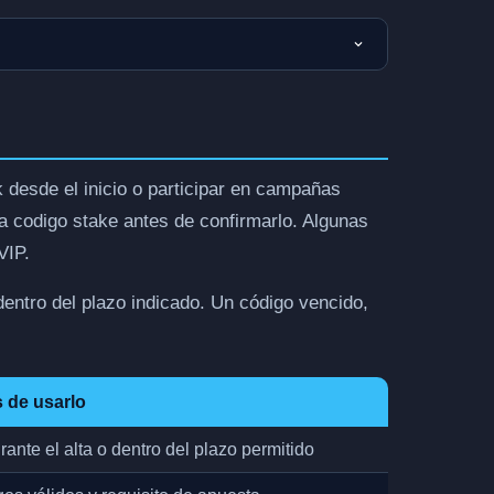
 desde el inicio o participar en campañas
a codigo stake antes de confirmarlo. Algunas
VIP.
 dentro del plazo indicado. Un código vencido,
 de usarlo
ante el alta o dentro del plazo permitido