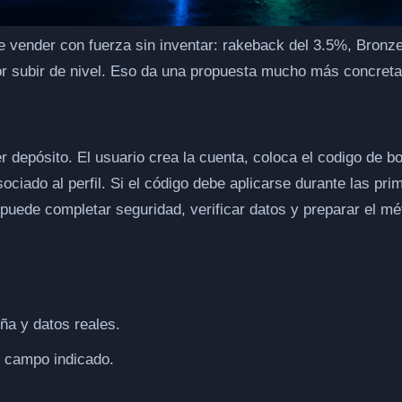
e vender con fuerza sin inventar: rakeback del 3.5%, Bron
or subir de nivel. Eso da una propuesta mucho más concret
r depósito. El usuario crea la cuenta, coloca el codigo de b
sociado al perfil. Si el código debe aplicarse durante las pr
puede completar seguridad, verificar datos y preparar el m
ña y datos reales.
l campo indicado.