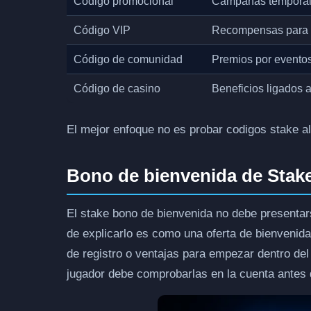
Código promocional
Campañas temporale
Código VIP
Recompensas para us
Código de comunidad
Premios por eventos
Código de casino
Beneficios ligados a
El mejor enfoque no es probar codigos stake al
Bono de bienvenida de Stak
El stake bono de bienvenida no debe presentars
de explicarlo es como una oferta de bienvenid
de registro o ventajas para empezar dentro d
jugador debe comprobarlas en la cuenta antes 