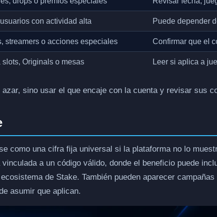
s, drops o premios especiales
Revisar fecha, jue
uarios con actividad alta
Puede depender del
, streamers o acciones especiales
Confirmar que el c
 slots, Originals o mesas
Leer si aplica a ju
 azar, sino usar el que encaje con la cuenta y revisar sus c
e
e como una cifra fija universal si la plataforma no lo muest
a vinculada a un código válido, donde el beneficio puede in
el ecosistema de Stake. También pueden aparecer campañas e
de asumir que aplican.