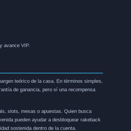
 y avance VIP.
margen teórico de la casa. En términos simples,
garantía de ganancia, pero sí una recompensa
als, slots, mesas o apuestas. Quien busca
envenida pueden ayudar a desbloquear rakeback
vidad sostenida dentro de la cuenta.