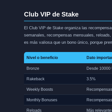
Club VIP de Stake
El Club VIP de Stake organiza las recompensas
semanales, recompensas mensuales, reloads, l
es más valiosa que un bono único, porque premi
Nivel o beneficio
Dato importa
Bronze
Desde 10000 
Rakeback
3.5%
Weekly Boosts
Recompensas
Monthly Bonuses
Recompensas
Reloads
Más relevante